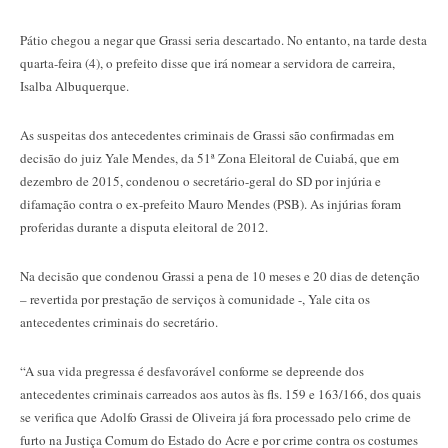
Pátio chegou a negar que Grassi seria descartado. No entanto, na tarde desta
quarta-feira (4), o prefeito disse que irá nomear a servidora de carreira,
Isalba Albuquerque.
As suspeitas dos antecedentes criminais de Grassi são confirmadas em
decisão do juiz Yale Mendes, da 51ª Zona Eleitoral de Cuiabá, que em
dezembro de 2015, condenou o secretário-geral do SD por injúria e
difamação contra o ex-prefeito Mauro Mendes (PSB). As injúrias foram
proferidas durante a disputa eleitoral de 2012.
Na decisão que condenou Grassi a pena de 10 meses e 20 dias de detenção
– revertida por prestação de serviços à comunidade -, Yale cita os
antecedentes criminais do secretário.
“A sua vida pregressa é desfavorável conforme se depreende dos
antecedentes criminais carreados aos autos às fls. 159 e 163/166, dos quais
se verifica que Adolfo Grassi de Oliveira já fora processado pelo crime de
furto na Justiça Comum do Estado do Acre e por crime contra os costumes