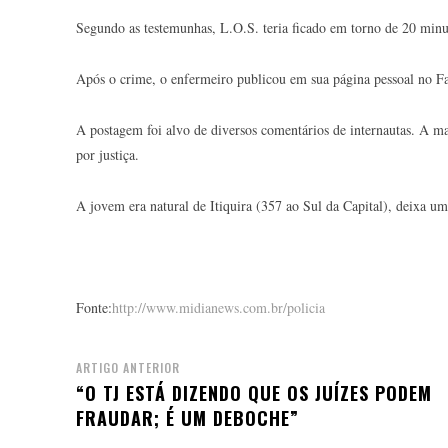
Segundo as testemunhas, L.O.S. teria ficado em torno de 20 minut
Após o crime, o enfermeiro publicou em sua página pessoal no 
A postagem foi alvo de diversos comentários de internautas. A ma
por justiça.
A jovem era natural de Itiquira (357 ao Sul da Capital), deixa u
Fonte:
http://www.midianews.com.br/policia
ARTIGO ANTERIOR
“O TJ ESTÁ DIZENDO QUE OS JUÍZES PODEM
FRAUDAR; É UM DEBOCHE”