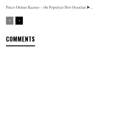
Pinco Online Kazino – Ən Populyar Slot Oyunları ▶️...
COMMENTS