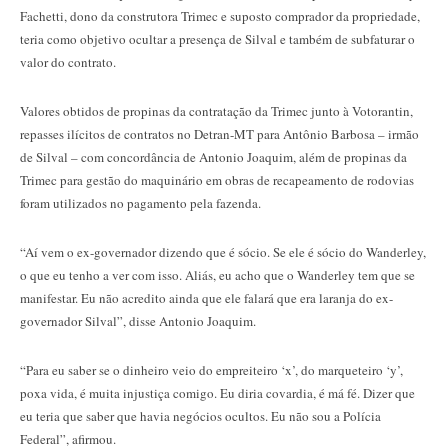
Fachetti, dono da construtora Trimec e suposto comprador da propriedade,
teria como objetivo ocultar a presença de Silval e também de subfaturar o
valor do contrato.
Valores obtidos de propinas da contratação da Trimec junto à Votorantin,
repasses ilícitos de contratos no Detran-MT para Antônio Barbosa – irmão
de Silval – com concordância de Antonio Joaquim, além de propinas da
Trimec para gestão do maquinário em obras de recapeamento de rodovias
foram utilizados no pagamento pela fazenda.
“Aí vem o ex-governador dizendo que é sócio. Se ele é sócio do Wanderley,
o que eu tenho a ver com isso. Aliás, eu acho que o Wanderley tem que se
manifestar. Eu não acredito ainda que ele falará que era laranja do ex-
governador Silval”, disse Antonio Joaquim.
“Para eu saber se o dinheiro veio do empreiteiro ‘x’, do marqueteiro ‘y’,
poxa vida, é muita injustiça comigo. Eu diria covardia, é má fé. Dizer que
eu teria que saber que havia negócios ocultos. Eu não sou a Polícia
Federal”, afirmou.