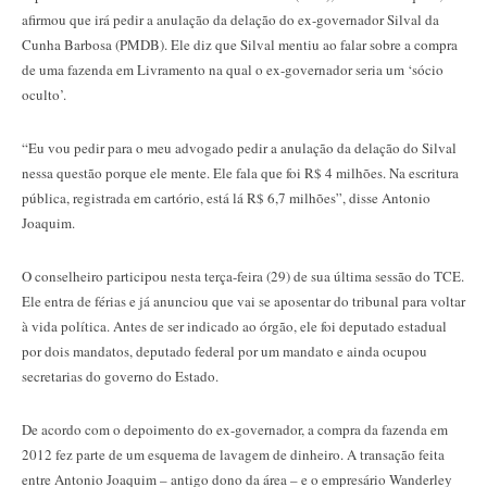
afirmou que irá pedir a anulação da delação do ex-governador Silval da
Cunha Barbosa (PMDB). Ele diz que Silval mentiu ao falar sobre a compra
de uma fazenda em Livramento na qual o ex-governador seria um ‘sócio
oculto’.
“Eu vou pedir para o meu advogado pedir a anulação da delação do Silval
nessa questão porque ele mente. Ele fala que foi R$ 4 milhões. Na escritura
pública, registrada em cartório, está lá R$ 6,7 milhões”, disse Antonio
Joaquim.
O conselheiro participou nesta terça-feira (29) de sua última sessão do TCE.
Ele entra de férias e já anunciou que vai se aposentar do tribunal para voltar
à vida política. Antes de ser indicado ao órgão, ele foi deputado estadual
por dois mandatos, deputado federal por um mandato e ainda ocupou
secretarias do governo do Estado.
De acordo com o depoimento do ex-governador, a compra da fazenda em
2012 fez parte de um esquema de lavagem de dinheiro. A transação feita
entre Antonio Joaquim – antigo dono da área – e o empresário Wanderley