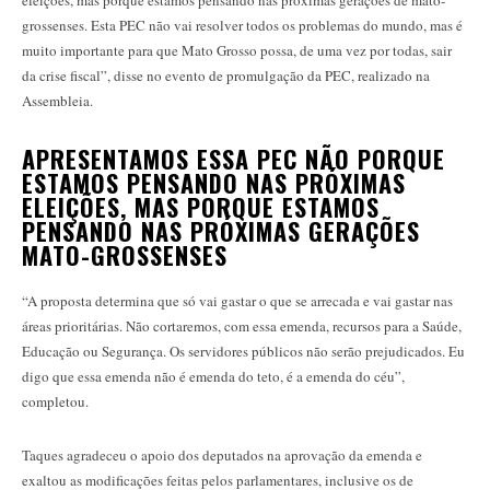
eleições, mas porque estamos pensando nas próximas gerações de mato-
grossenses. Esta PEC não vai resolver todos os problemas do mundo, mas é
muito importante para que Mato Grosso possa, de uma vez por todas, sair
da crise fiscal”, disse no evento de promulgação da PEC, realizado na
Assembleia.
APRESENTAMOS ESSA PEC NÃO PORQUE
ESTAMOS PENSANDO NAS PRÓXIMAS
ELEIÇÕES, MAS PORQUE ESTAMOS
PENSANDO NAS PRÓXIMAS GERAÇÕES
MATO-GROSSENSES
“A proposta determina que só vai gastar o que se arrecada e vai gastar nas
áreas prioritárias. Não cortaremos, com essa emenda, recursos para a Saúde,
Educação ou Segurança. Os servidores públicos não serão prejudicados. Eu
digo que essa emenda não é emenda do teto, é a emenda do céu”,
completou.
Taques agradeceu o apoio dos deputados na aprovação da emenda e
exaltou as modificações feitas pelos parlamentares, inclusive os de