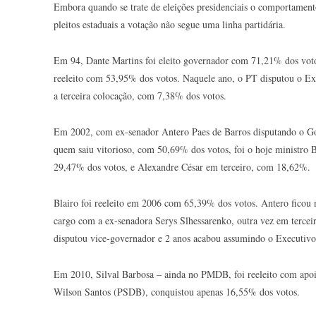
Embora quando se trate de eleições presidenciais o comportamen
pleitos estaduais a votação não segue uma linha partidária.
Em 94, Dante Martins foi eleito governador com 71,21% dos voto
reeleito com 53,95% dos votos. Naquele ano, o PT disputou o Ex
a terceira colocação, com 7,38% dos votos.
Em 2002, com ex-senador Antero Paes de Barros disputando o Go
quem saiu vitorioso, com 50,69% dos votos, foi o hoje ministro 
29,47% dos votos, e Alexandre César em terceiro, com 18,62%.
Blairo foi reeleito em 2006 com 65,39% dos votos. Antero ficou
cargo com a ex-senadora Serys Slhessarenko, outra vez em terce
disputou vice-governador e 2 anos acabou assumindo o Executivo 
Em 2010, Silval Barbosa – ainda no PMDB, foi reeleito com apoi
Wilson Santos (PSDB), conquistou apenas 16,55% dos votos.