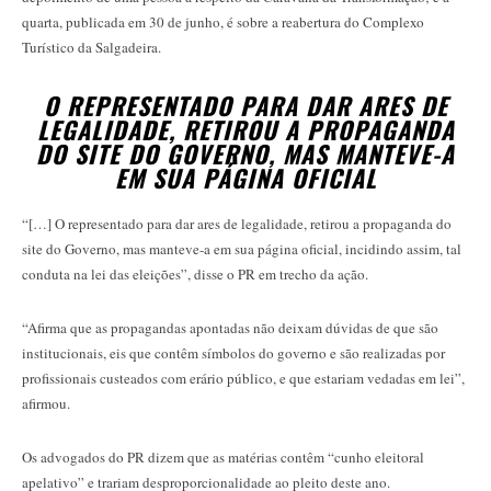
quarta, publicada em 30 de junho, é sobre a reabertura do Complexo
Turístico da Salgadeira.
O REPRESENTADO PARA DAR ARES DE
LEGALIDADE, RETIROU A PROPAGANDA
DO SITE DO GOVERNO, MAS MANTEVE-A
EM SUA PÁGINA OFICIAL
“[…] O representado para dar ares de legalidade, retirou a propaganda do
site do Governo, mas manteve-a em sua página oficial, incidindo assim, tal
conduta na lei das eleições”, disse o PR em trecho da ação.
“Afirma que as propagandas apontadas não deixam dúvidas de que são
institucionais, eis que contêm símbolos do governo e são realizadas por
profissionais custeados com erário público, e que estariam vedadas em lei”,
afirmou.
Os advogados do PR dizem que as matérias contêm “cunho eleitoral
apelativo” e trariam desproporcionalidade ao pleito deste ano.