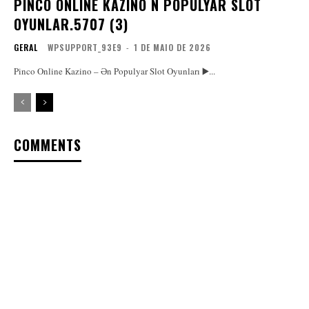
PINCO ONLINE KAZINO N POPULYAR SLOT
OYUNLAR.5707 (3)
GERAL
WPSUPPORT_93E9
-
1 DE MAIO DE 2026
Pinco Online Kazino – Ən Populyar Slot Oyunları ▶️...
COMMENTS