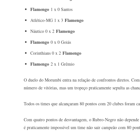
Flamengo
1 x 0 Santos
Flamengo
Atlético-MG 1 x 3
Flamengo
Náutico 0 x 2
Flamengo
0 x 0 Goiás
Flamengo
Corinthians 0 x 2
Flamengo
2 x 1 Grêmio
O duelo do Morumbi entra na relação de confrontos diretos. Com t
número de vitórias, mas um tropeço praticamente sepulta as chan
Todos os times que alcançaram 80 pontos com 20 clubes foram ca
Com quatro pontos de desvantagem, o Rubro-Negro não depende de 
é praticamente impossível um time não sair campeão com 80 pon