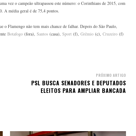
 uma vez o campeão ultrapassou este número: o Corinthians de 2015, com
0. A média geral é de 75,4 pontos.
ue o Flamengo não tem mais chance de falhar. Depois do São Paulo,
rente
Botafogo
(fora),
Santos
(casa),
Sport
(f),
Grêmio
(c),
Cruzeiro
(f)
PRÓXIMO ARTIGO
PSL BUSCA SENADORES E DEPUTADOS
ELEITOS PARA AMPLIAR BANCADA