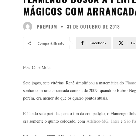
MÁGICOS COM ARRANCADA
PREMIUM
31 DE OUTUBRO DE 2018
Facebook
Twi
Compartilhado
Por: Cahê Mota
Sete jogos, sete vitórias. Renê simplificou a matemática do
Flam
sonhar com uma arrancada como a de 2009, quando o Rubro-Neg
porém, era menor do que os quatro pontos atuais.
Faltando sete partidas para o fim da competição, o Flamengo tin
era somente o quinto colocado, com
Atlético-MG
,
Inter
e
São Pa