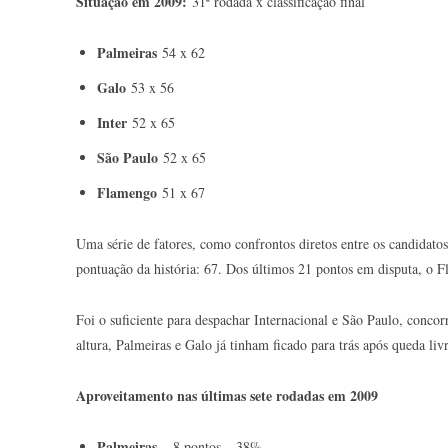
Situação em 2009:
31ª rodada x classificação final
Palmeiras
54 x 62
Galo
53 x 56
Inter
52 x 65
São Paulo
52 x 65
Flamengo
51 x 67
Uma série de fatores, como confrontos diretos entre os candidat
pontuação da história: 67. Dos últimos 21 pontos em disputa, o
Foi o suficiente para despachar Internacional e São Paulo, concor
altura, Palmeiras e Galo já tinham ficado para trás após queda li
Aproveitamento nas últimas sete rodadas em 2009
Palmeiras
– 8 pontos – 38%