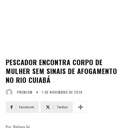
PESCADOR ENCONTRA CORPO DE
MULHER SEM SINAIS DE AFOGAMENTO
NO RIO CUIABÁ
1 DE NOVEMBRO DE 2018
PREMIUM
Facebook
Twitter
Por: Bárbara Sá