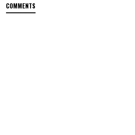
COMMENTS