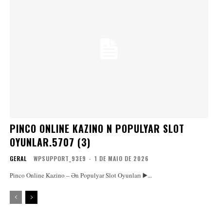
PINCO ONLINE KAZINO N POPULYAR SLOT
OYUNLAR.5707 (3)
GERAL
WPSUPPORT_93E9
-
1 DE MAIO DE 2026
Pinco Online Kazino – Ən Populyar Slot Oyunları ▶️...