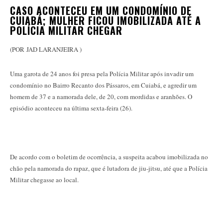
CASO ACONTECEU EM UM CONDOMÍNIO DE
CUIABÁ; MULHER FICOU IMOBILIZADA ATÉ A
POLÍCIA MILITAR CHEGAR
(POR JAD LARANJEIRA )
Uma garota de 24 anos foi presa pela Polícia Militar após invadir um
condomínio no Bairro Recanto dos Pássaros, em Cuiabá, e agredir um
homem de 37 e a namorada dele, de 20, com mordidas e aranhões. O
episódio aconteceu na última sexta-feira (26).
De acordo com o boletim de ocorrência, a suspeita acabou imobilizada no
chão pela namorada do rapaz, que é lutadora de jiu-jitsu, até que a Polícia
Militar chegasse ao local.