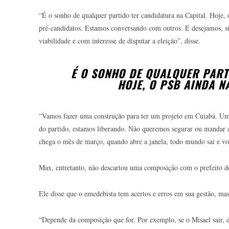
“É o sonho de qualquer partido ter candidatura na Capital. Hoje
pré-candidatos. Estamos conversando com outros. E desejamos, s
viabilidade e com interesse de disputar a eleição”, disse.
É O SONHO DE QUALQUER PART
HOJE, O PSB AINDA N
“Vamos fazer uma construção para ter um projeto em Cuiabá. Um 
do partido, estamos liberando. Não queremos segurar ou mandar 
chega o mês de março, quando abre a janela, todo mundo sai e vo
Max, entretanto, não descartou uma composição com o prefeito 
Ele disse que o emedebista tem acertos e erros em sua gestão, ma
“Depende da composição que for. Por exemplo, se o Misael sair, 