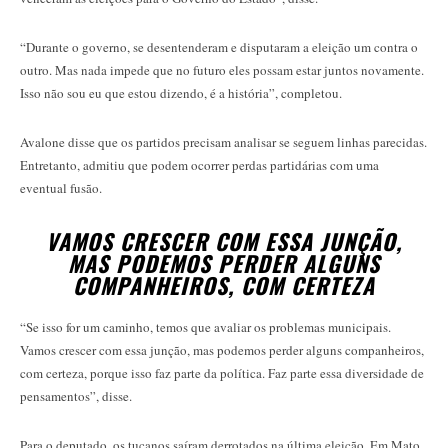
“Durante o governo, se desentenderam e disputaram a eleição um contra o
outro. Mas nada impede que no futuro eles possam estar juntos novamente.
Isso não sou eu que estou dizendo, é a história”, completou.
Avalone disse que os partidos precisam analisar se seguem linhas parecidas.
Entretanto, admitiu que podem ocorrer perdas partidárias com uma
eventual fusão.
VAMOS CRESCER COM ESSA JUNÇÃO,
MAS PODEMOS PERDER ALGUNS
COMPANHEIROS, COM CERTEZA
“Se isso for um caminho, temos que avaliar os problemas municipais.
Vamos crescer com essa junção, mas podemos perder alguns companheiros,
com certeza, porque isso faz parte da política. Faz parte essa diversidade de
pensamentos”, disse.
Para o deputado, os tucanos saíram derrotados na última eleição. Em Mato