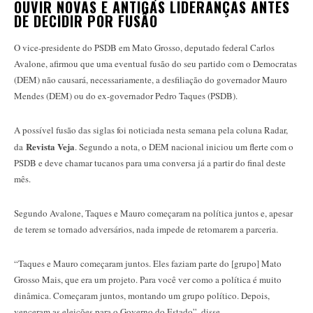
OUVIR NOVAS E ANTIGAS LIDERANÇAS ANTES
DE DECIDIR POR FUSÃO
O vice-presidente do PSDB em Mato Grosso, deputado federal Carlos
Avalone, afirmou que uma eventual fusão do seu partido com o Democratas
(DEM) não causará, necessariamente, a desfiliação do governador Mauro
Mendes (DEM) ou do ex-governador Pedro Taques (PSDB).
A possível fusão das siglas foi noticiada nesta semana pela coluna Radar,
Revista Veja
da
. Segundo a nota, o DEM nacional iniciou um flerte com o
PSDB e deve chamar tucanos para uma conversa já a partir do final deste
mês.
Segundo Avalone, Taques e Mauro começaram na política juntos e, apesar
de terem se tornado adversários, nada impede de retomarem a parceria.
“Taques e Mauro começaram juntos. Eles faziam parte do [grupo] Mato
Grosso Mais, que era um projeto. Para você ver como a política é muito
dinâmica. Começaram juntos, montando um grupo político. Depois,
venceram as eleições para o Governo do Estado”, disse.