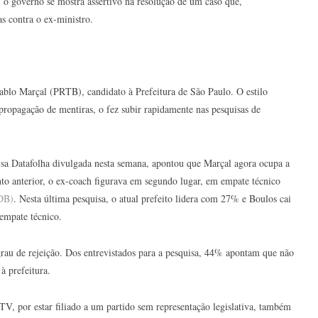
 governo se mostra assertivo na resolução de um caso que,
s contra o ex-ministro.
ablo Marçal (PRTB), candidato à Prefeitura de São Paulo. O estilo
 propagação de mentiras, o fez subir rapidamente nas pesquisas de
isa Datafolha divulgada nesta semana, apontou que Marçal agora ocupa a
to anterior, o ex-coach figurava em segundo lugar, em empate técnico
DB)
. Nesta última pesquisa, o atual prefeito lidera com 27% e Boulos cai
empate técnico.
grau de rejeição. Dos entrevistados para a pesquisa, 44% apontam que não
à prefeitura.
V, por estar filiado a um partido sem representação legislativa, também