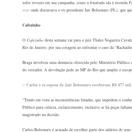
sofre revezes em sua campanha, como a frustrada ida à avenida P
som
onde discursava o ex-presidente Jair Bolsonaro (PL), que apo
Cafezinho
O
Cafezinho
desta semana vai para o juiz Thales Nogueira Cavalca
Rio de Janeiro, por sua coragem ao enfrentar o caso da “Rachad
Braga devolveu uma denúncia oferecida pelo Ministério Público do
do vereador. A devolução pede ao MP do Rio que amplie o escopo 
Carlos e ex-esposa de Jair Bolsonaro receberam R$ 477 mil
::
“Tendo em vista as inconsistências listadas, que impedem o conhe
Público para ciência, esclarecimento, inclusive se há peças faltan
magistrado na decisão.
Carlos Bolsonaro é acusado de recolher parte dos salários de seus