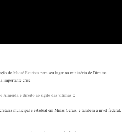
eação de
Macaé Evaristo
para seu lugar no ministério de Direitos
 importante crise.
 Almeida e direito ao sigilo das vítimas
::
ecretaria municipal e estadual em Minas Gerais, e também a nível federal,