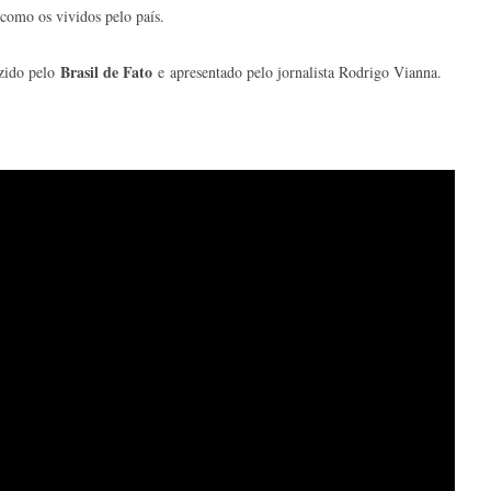
 como os vividos pelo país.
Brasil de Fato
zido pelo
e apresentado pelo jornalista Rodrigo Vianna.