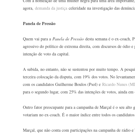
Com a nomeação de uma mulher negra para uma área importante, o
agora,
demanda da justiça
celeridade na investigação das denúncia
Panela de Pressão
Quem vai para a
Panela de Pressão
desta semana é o ex-coach, P
agressivo do político de extrema direita, com discursos de ódio e
intenção de voto da capital.
A subida, no entanto, não se sustentou por muito tempo. A pesqu
terceira colocação da disputa, com 19% dos votos. No levantamen
com os candidatos Guilherme Boulos (Psol) e
Ricardo Nunes (M
para o segundo lugar, com 25% das intenções de votos, ainda em 
Outro fator preocupante para a campanha de Marçal é o seu alto 
votariam no ex-coach. É o maior índice entre todos os candidatos 
Marçal, que não conta com participações na campanha de rádio e T