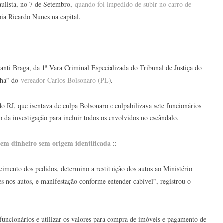
aulista, no 7 de Setembro,
quando foi impedido de subir no carro de
ia Ricardo Nunes na capital.
nti Braga, da 1ª Vara Criminal Especializada do Tribunal de Justiça do
inha” do
vereador Carlos Bolsonaro (PL)
.
 RJ, que isentava de culpa Bolsonaro e culpabilizava sete funcionários
da investigação para incluir todos os envolvidos no escândalo.
 em dinheiro sem origem identificada
::
cimento dos pedidos, determino a restituição dos autos ao Ministério
tes nos autos, e manifestação conforme entender cabível”, registrou o
 funcionários e utilizar os valores para compra de imóveis e pagamento de