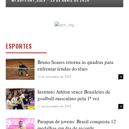
WPSUPPORT_93E9
-
29 DE ABRIL DE 2026
ESPORTES
Bruno Soares retorna às quadras para
enfrentar lendas do tênis
12 de novembro de 2025
0
Instituto Athlon vence Brasileiro de
goalball masculino pela 1ª vez
11 de novembro de 2025
0
Parapan de jovens: Brasil conquista 12
medalhas em dia de recorde