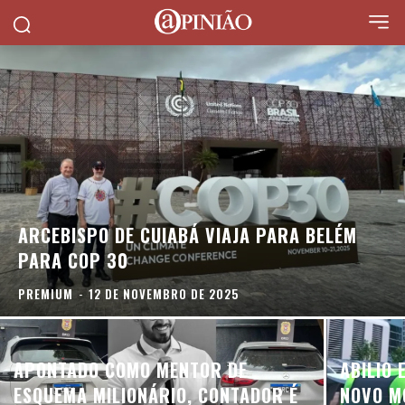
ARCEBISPO DE CUIABÁ VIAJA PARA BELÉM
PARA COP 30
PREMIUM
-
12 DE NOVEMBRO DE 2025
APONTADO COMO MENTOR DE
ABILIO 
ESQUEMA MILIONÁRIO, CONTADOR É
NOVO M