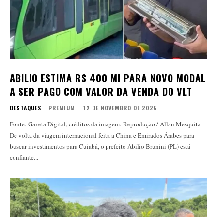
ABILIO ESTIMA R$ 400 MI PARA NOVO MODAL
A SER PAGO COM VALOR DA VENDA DO VLT
DESTAQUES
PREMIUM
-
12 DE NOVEMBRO DE 2025
Fonte: Gazeta Digital, créditos da imagem: Reprodução / Allan Mesquita
De volta da viagem internacional feita a China e Emirados Árabes para
buscar investimentos para Cuiabá, o prefeito Abilio Brunini (PL) está
confiante...