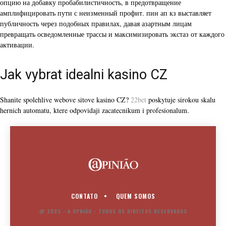
опцию на добавку пробабилистичность, в предотвращение
амплифицировать пути с неизменный профит. пин ап кз выставляет
публичность через подобных правилах, давая азартным лицам
превращать осведомленные трассы и максимизировать экстаз от каждого
активации.
Jak vybrat idealni kasino CZ
Shanite spolehlive webove sitove kasino CZ?
22bet
poskytuje sirokou skalu
hernich automatu, ktere odpovidaji zacatecnikum i profesionalum.
CONTATO
QUEM SOMOS
@ 2023 - A OPNIÃO - TODOS OS DIREITOS RESERVADOS