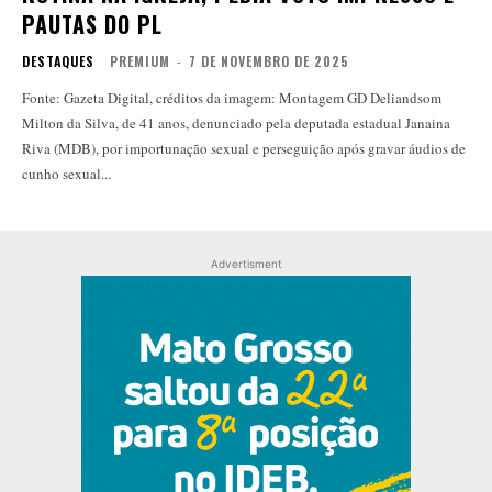
PAUTAS DO PL
DESTAQUES
PREMIUM
-
7 DE NOVEMBRO DE 2025
Fonte: Gazeta Digital, créditos da imagem: Montagem GD Deliandsom
Milton da Silva, de 41 anos, denunciado pela deputada estadual Janaina
Riva (MDB), por importunação sexual e perseguição após gravar áudios de
cunho sexual...
Advertisment