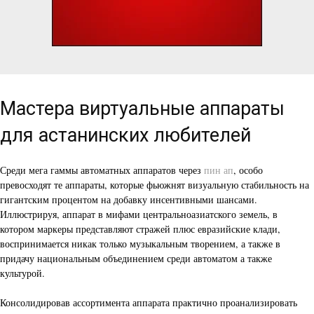
Мастера виртуальные аппараты
для астанинских любителей
Среди мега гаммы автоматных аппаратов через
пин ап
, особо
превосходят те аппараты, которые фьюжнят визуальную стабильность на
гигантским процентом на добавку инсентивными шансами.
Иллюстрируя, аппарат в мифами центральноазиатского земель, в
котором маркеры представляют стражей плюс евразийские клади,
воспринимается никак только музыкальным творением, а также в
придачу национальным объединением среди автоматом а также
культурой.
Консолидировав ассортимента аппарата практично проанализировать