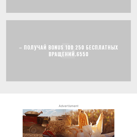
– ПОЛУЧАЙ BONUS 100 250 БЕСПЛАТНЫХ
ВРАЩЕНИЙ.6550
Advertisment