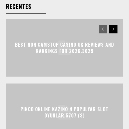
RECENTES
BEST NON GAMSTOP CASINO UK REVIEWS AND
RANKINGS FOR 2026.3029
PINCO ONLINE KAZINO N POPULYAR SLOT
OYUNLAR.5707 (3)