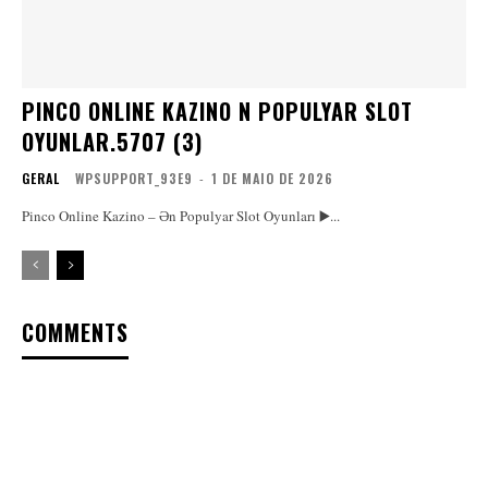
PINCO ONLINE KAZINO N POPULYAR SLOT
OYUNLAR.5707 (3)
GERAL
WPSUPPORT_93E9
-
1 DE MAIO DE 2026
Pinco Online Kazino – Ən Populyar Slot Oyunları ▶️...
COMMENTS