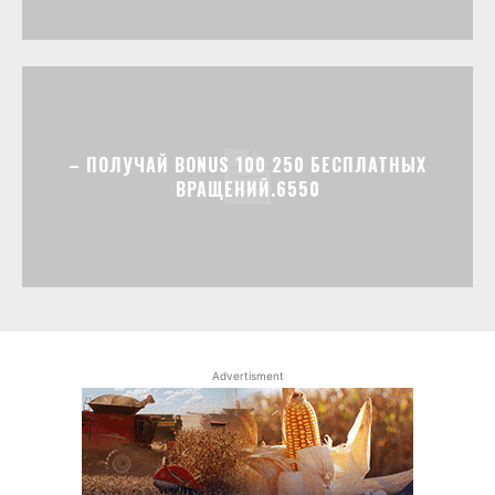
– ПОЛУЧАЙ BONUS 100 250 БЕСПЛАТНЫХ
ВРАЩЕНИЙ.6550
Advertisment