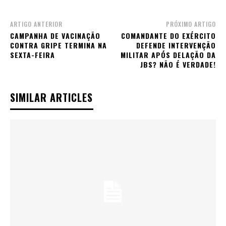
ARTIGO ANTERIOR
PRÓXIMO ARTIGO
CAMPANHA DE VACINAÇÃO
COMANDANTE DO EXÉRCITO
CONTRA GRIPE TERMINA NA
DEFENDE INTERVENÇÃO
SEXTA-FEIRA
MILITAR APÓS DELAÇÃO DA
JBS? NÃO É VERDADE!
SIMILAR ARTICLES