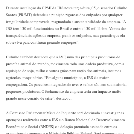
Durante instalação da CPMI da JBS nesta terça-feira, 05, o senador Cidinho
Santos (PR/MT) defendeu a punição rigorosa dos culpados por qualquer
irregularidade comprovada, resguardada a sustentabilidade da empresa. “A
JBS tem 130 mil funcionários no Brasil e outros 130 mil lá fora. Vamos dar
transparência às ações da empresa, punir os culpados, mas garantir que ela
sobreviva para continuar gerando empregos”.
Cidinho também destacou que a J&F, uma das principais produtoras de
proteína animal do mundo, movimenta toda uma cadeia produtiva, com a
aquisição de soja, milho e outros grãos para ração dos animais, insumos
agrícolas, maquinários. “Em alguns municípios, a JBS é a maior
empregadora. Os parceiros integrados de aves e suínos são, em sua maioria,
pequenos produtores. O fechamento da empresa teria um impacto muito
grande nesse cenário de crise”, destacou.
A Comissão Parlamentar Mista de Inquérito será destinada a investigar as
operações realizadas entre a JBS e o Banco Nacional de Desenvolvimento
Econômico e Social (BNDES) e a delação premiada assinada entre os
executivos da empresa e o Ministério Público Federal. Será composta por