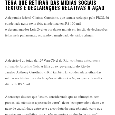
TERÁ QUE RETIRAR DAS MÍDIAS SOCIAIS
TEXTOS E DECLARAÇÕES RELATIVAS À AÇÃO
A deputada federal Clarissa Garotinho, que tenta a reeleição pelo PROS, foi
condenada nesta sexta-feira a indenizar em R$ 100 mil
o desembargador Luiz Zveiter por danos morais em função de declarações
feitas pela parlamentar, acusando o magistrado de vários crimes.
A decisão é do juízo da 13ª Vara Cível do Rio,
conforme antecipou a
coluna de Ancelmo Gois
. A filha do ex-governador do Rio de
Janeiro Anthony Garotinho (PRP) também foi condenada a retirar das
mídias sociais textos e declarações relativas à ação, sob pena de multa
diária de R$ 5 mil.
A sentença destaca que “assim, considerando que as afirmações, sem
provas, são ofensivas a pessoa do autor”, ficou “comprovado o dano e o
nexo de causalidade entre este e a conduta da parte ré, sendo certo que
reportagem jornalística, por si, não se presta a produção de provas”.