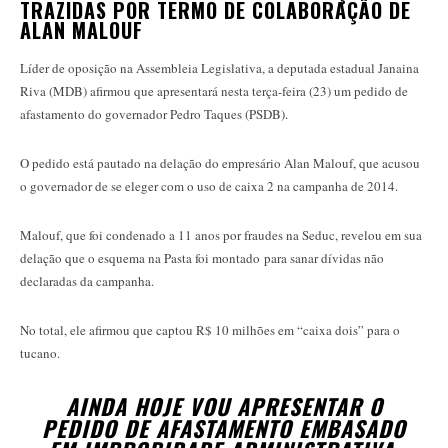
TRAZIDAS POR TERMO DE COLABORAÇÃO DE
ALAN MALOUF
Líder de oposição na Assembleia Legislativa, a deputada estadual Janaina
Riva (MDB) afirmou que apresentará nesta terça-feira (23) um pedido de
afastamento do governador Pedro Taques (PSDB).
O pedido está pautado na delação do empresário Alan Malouf, que acusou
o governador de se eleger com o uso de caixa 2 na campanha de 2014.
Malouf, que foi condenado a 11 anos por fraudes na Seduc, revelou em sua
delação que o esquema na Pasta foi montado para sanar dívidas não
declaradas da campanha.
No total, ele afirmou que captou R$ 10 milhões em “caixa dois” para o
tucano.
AINDA HOJE VOU APRESENTAR O
PEDIDO DE AFASTAMENTO EMBASADO