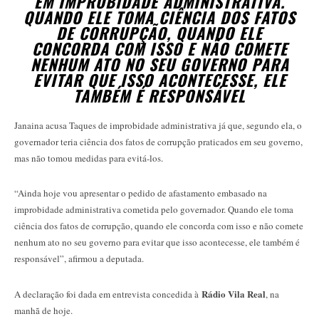
EM IMPROBIDADE ADMINISTRATIVA.
QUANDO ELE TOMA CIÊNCIA DOS FATOS
DE CORRUPÇÃO, QUANDO ELE
CONCORDA COM ISSO E NÃO COMETE
NENHUM ATO NO SEU GOVERNO PARA
EVITAR QUE ISSO ACONTECESSE, ELE
TAMBÉM É RESPONSÁVEL
Janaina acusa Taques de improbidade administrativa já que, segundo ela, o
governador teria ciência dos fatos de corrupção praticados em seu governo,
mas não tomou medidas para evitá-los.
“Ainda hoje vou apresentar o pedido de afastamento embasado na
improbidade administrativa cometida pelo governador. Quando ele toma
ciência dos fatos de corrupção, quando ele concorda com isso e não comete
nenhum ato no seu governo para evitar que isso acontecesse, ele também é
responsável”, afirmou a deputada.
Rádio Vila Real
A declaração foi dada em entrevista concedida à
, na
manhã de hoje.