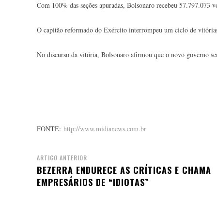
Com 100% das seções apuradas, Bolsonaro recebeu 57.797.073 v
O capitão reformado do Exército interrompeu um ciclo de vitóri
No discurso da vitória, Bolsonaro afirmou que o novo governo se
FONTE:
http://www.midianews.com.br
ARTIGO ANTERIOR
BEZERRA ENDURECE AS CRÍTICAS E CHAMA
EMPRESÁRIOS DE “IDIOTAS”