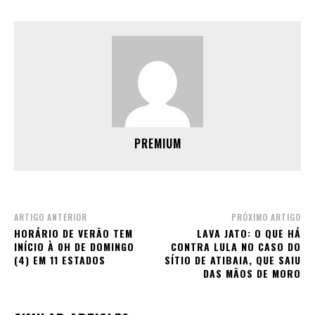
PREMIUM
ARTIGO ANTERIOR
PRÓXIMO ARTIGO
HORÁRIO DE VERÃO TEM
LAVA JATO: O QUE HÁ
INÍCIO À 0H DE DOMINGO
CONTRA LULA NO CASO DO
(4) EM 11 ESTADOS
SÍTIO DE ATIBAIA, QUE SAIU
DAS MÃOS DE MORO