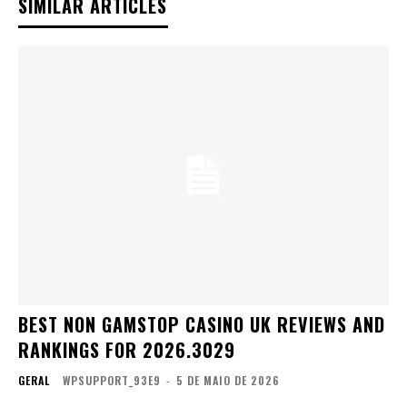
SIMILAR ARTICLES
BEST NON GAMSTOP CASINO UK REVIEWS AND
RANKINGS FOR 2026.3029
GERAL
WPSUPPORT_93E9
-
5 DE MAIO DE 2026