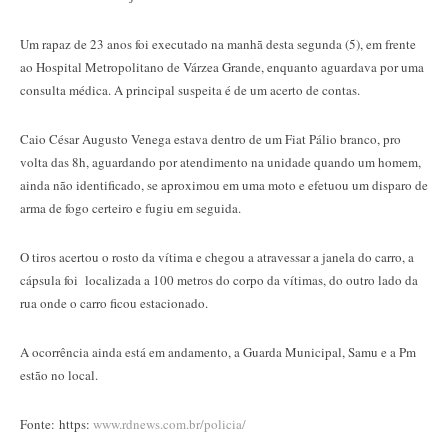
Um rapaz de 23 anos foi executado na manhã desta segunda (5), em frente
ao Hospital Metropolitano de Várzea Grande, enquanto aguardava por uma
consulta médica. A principal suspeita é de um acerto de contas.
Caio César Augusto Venega estava dentro de um Fiat Pálio branco, pro
volta das 8h, aguardando por atendimento na unidade quando um homem,
ainda não identificado, se aproximou em uma moto e efetuou um disparo de
arma de fogo certeiro e fugiu em seguida.
O tiros acertou o rosto da vítima e chegou a atravessar a janela do carro, a
cápsula foi localizada a 100 metros do corpo da vítimas, do outro lado da
rua onde o carro ficou estacionado.
A ocorrência ainda está em andamento, a Guarda Municipal, Samu e a Pm
estão no local.
Fonte: https:
www.rdnews.com.br/policia/