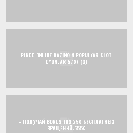
PINCO ONLINE KAZINO N POPULYAR SLOT
OYUNLAR.5707 (3)
– ПОЛУЧАЙ BONUS 100 250 БЕСПЛАТНЫХ
ВРАЩЕНИЙ.6550