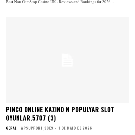
Best Non GamStop Casino UK - Reviews and Rankings for 2026 ...
PINCO ONLINE KAZINO N POPULYAR SLOT
OYUNLAR.5707 (3)
GERAL
WPSUPPORT_93E9
-
1 DE MAIO DE 2026