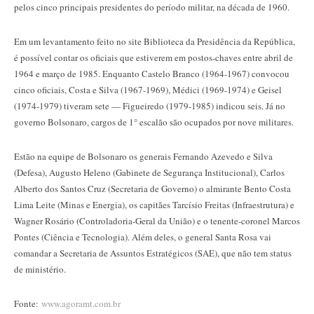
pelos cinco principais presidentes do período militar, na década de 1960.
Em um levantamento feito no site Biblioteca da Presidência da República,
é possível contar os oficiais que estiverem em postos-chaves entre abril de
1964 e março de 1985. Enquanto Castelo Branco (1964-1967) convocou
cinco oficiais, Costa e Silva (1967-1969), Médici (1969-1974) e Geisel
(1974-1979) tiveram sete — Figueiredo (1979-1985) indicou seis. Já no
governo Bolsonaro, cargos de 1° escalão são ocupados por nove militares.
Estão na equipe de Bolsonaro os generais Fernando Azevedo e Silva
(Defesa), Augusto Heleno (Gabinete de Segurança Institucional), Carlos
Alberto dos Santos Cruz (Secretaria de Governo) o almirante Bento Costa
Lima Leite (Minas e Energia), os capitães Tarcísio Freitas (Infraestrutura) e
Wagner Rosário (Controladoria-Geral da União) e o tenente-coronel Marcos
Pontes (Ciência e Tecnologia). Além deles, o general Santa Rosa vai
comandar a Secretaria de Assuntos Estratégicos (SAE), que não tem status
de ministério.
Fonte:
www.agoramt.com.br