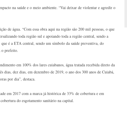
impacto na saúde e o meio ambiente. “Vai deixar de violentar e agredir o
uição de água. “Com essa obra aqui na região são 200 mil pessoas, o que
rsalizando toda região sul e apoiando toda a região central, sendo a
 que é a ETA central, sendo um símbolo da saúde preventiva, do
 o prefeito.
endimento em 100% dos lares cuiabanos, água tratada recebida direto da
 três dias, dez dias, em dezembro de 2019, o ano dos 300 anos de Cuiabá,
oras por dia”, destaca.
idade em 2017 com a marca já histórica de 33% de cobertura e em
obertura do esgotamento sanitário na capital.