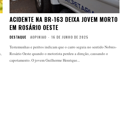
ACIDENTE NA BR-163 DEIXA JOVEM MORTO
EM ROSÁRIO OESTE
DESTAQUE
AOPINIAO
-
16 DE JUNHO DE 2025
Testemunhas e peritos indicam que o carro seguia no sentido Nobres-
Rosário Oeste quando o motorista perdeu a direção, causando o
capotamento. O jovem Guilherme Henrique...