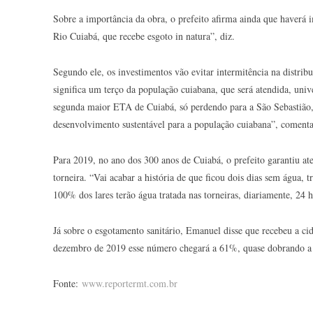
Sobre a importância da obra, o prefeito afirma ainda que haverá 
Rio Cuiabá, que recebe esgoto in natura”, diz.
Segundo ele, os investimentos vão evitar intermitência na distrib
significa um terço da população cuiabana, que será atendida, unive
segunda maior ETA de Cuiabá, só perdendo para a São Sebastião,
desenvolvimento sustentável para a população cuiabana”, comenta
Para 2019, no ano dos 300 anos de Cuiabá, o prefeito garantiu at
torneira. “Vai acabar a história de que ficou dois dias sem água,
100% dos lares terão água tratada nas torneiras, diariamente, 24 h
Já sobre o esgotamento sanitário, Emanuel disse que recebeu a c
dezembro de 2019 esse número chegará a 61%, quase dobrando a c
Fonte:
www.reportermt.com.br