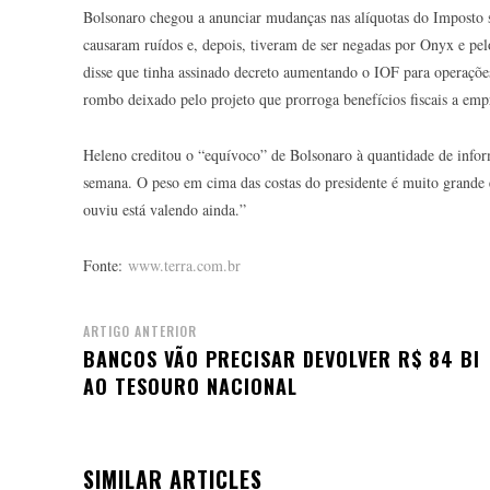
Bolsonaro chegou a anunciar mudanças nas alíquotas do Imposto
causaram ruídos e, depois, tiveram de ser negadas por Onyx e pelo
disse que tinha assinado decreto aumentando o IOF para operações 
rombo deixado pelo projeto que prorroga benefícios fiscais a em
Heleno creditou o “equívoco” de Bolsonaro à quantidade de inform
semana. O peso em cima das costas do presidente é muito grande 
ouviu está valendo ainda.”
Fonte:
www.terra.com.br
ARTIGO ANTERIOR
BANCOS VÃO PRECISAR DEVOLVER R$ 84 BI
AO TESOURO NACIONAL
SIMILAR ARTICLES