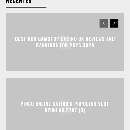
RECENTES
BEST NON GAMSTOP CASINO UK REVIEWS AND
RANKINGS FOR 2026.3029
PINCO ONLINE KAZINO N POPULYAR SLOT
OYUNLAR.5707 (3)