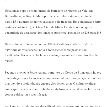
Uma semana após o rompimento da barragem de rejeitos da Vale, em
Brumadinho, na Região Metropolitana de Belo Horizonte, subiu de 110
para 115 o número de mortes causadas pela tragédia. Em comunicado feito
nesta sexta-feira (1°), a Defesa Civil de Minas Gerais informou que a
quantidade de desaparecidos também aumentou, passando de 238 para 248.
De acordo com o tenente-coronel Flávio Godinho, chefe do órgão, a
ouvidoria da Vale recebeu novas notificações sobre pessoas não
localizadas. Por essa razão, houve mudança no número após oito dias de
buscas.
Segundo o tenente Pedro Aihara, porta-voz do Corpo de Bombeiros, houve
uma redução em relação aos corpos encontrados em comparação aos outros
dias devido à profundidade em que eles devem estar. O militar explica,
ainda, que é necessário um trabalho cuidadoso para não descaracterizar os
corpos e dificultar a identificação.
— O número diminuiu devido à dificuldade de acesso aos corpos. Agora, é