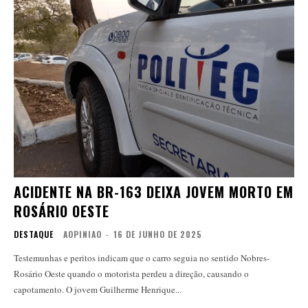
ACIDENTE NA BR-163 DEIXA JOVEM MORTO EM
ROSÁRIO OESTE
DESTAQUE
AOPINIAO
-
16 DE JUNHO DE 2025
Testemunhas e peritos indicam que o carro seguia no sentido Nobres-
Rosário Oeste quando o motorista perdeu a direção, causando o
capotamento. O jovem Guilherme Henrique...