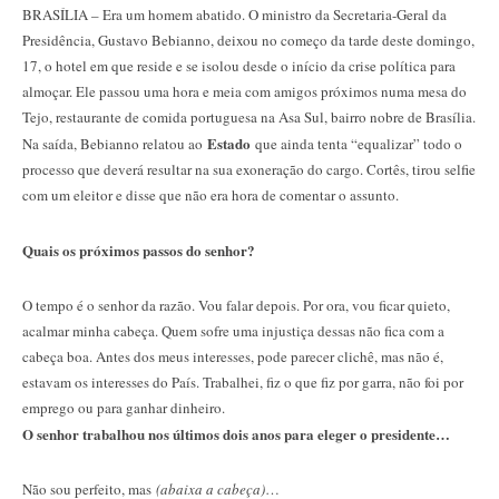
BRASÍLIA – Era um homem abatido. O ministro da Secretaria-Geral da
Presidência, Gustavo Bebianno, deixou no começo da tarde deste domingo,
17, o hotel em que reside e se isolou desde o início da crise política para
almoçar. Ele passou uma hora e meia com amigos próximos numa mesa do
Tejo, restaurante de comida portuguesa na Asa Sul, bairro nobre de Brasília.
Estado
Na saída, Bebianno relatou ao
que ainda tenta “equalizar” todo o
processo que deverá resultar na sua exoneração do cargo. Cortês, tirou selfie
com um eleitor e disse que não era hora de comentar o assunto.
Quais os próximos passos do senhor?
O tempo é o senhor da razão. Vou falar depois. Por ora, vou ficar quieto,
acalmar minha cabeça. Quem sofre uma injustiça dessas não fica com a
cabeça boa. Antes dos meus interesses, pode parecer clichê, mas não é,
estavam os interesses do País. Trabalhei, fiz o que fiz por garra, não foi por
emprego ou para ganhar dinheiro.
O senhor trabalhou nos últimos dois anos para eleger o presidente…
Não sou perfeito, mas
(abaixa a cabeça)
…