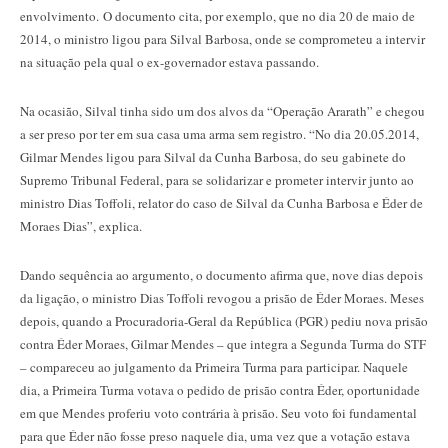
envolvimento. O documento cita, por exemplo, que no dia 20 de maio de
2014, o ministro ligou para Silval Barbosa, onde se comprometeu a intervir
na situação pela qual o ex-governador estava passando.
Na ocasião, Silval tinha sido um dos alvos da “Operação Ararath” e chegou
a ser preso por ter em sua casa uma arma sem registro. “No dia 20.05.2014,
Gilmar Mendes ligou para Silval da Cunha Barbosa, do seu gabinete do
Supremo Tribunal Federal, para se solidarizar e prometer intervir junto ao
ministro Dias Toffoli, relator do caso de Silval da Cunha Barbosa e Éder de
Moraes Dias”, explica.
Dando sequência ao argumento, o documento afirma que, nove dias depois
da ligação, o ministro Dias Toffoli revogou a prisão de Éder Moraes. Meses
depois, quando a Procuradoria-Geral da República (PGR) pediu nova prisão
contra Éder Moraes, Gilmar Mendes – que integra a Segunda Turma do STF
– compareceu ao julgamento da Primeira Turma para participar. Naquele
dia, a Primeira Turma votava o pedido de prisão contra Éder, oportunidade
em que Mendes proferiu voto contrária à prisão. Seu voto foi fundamental
para que Éder não fosse preso naquele dia, uma vez que a votação estava