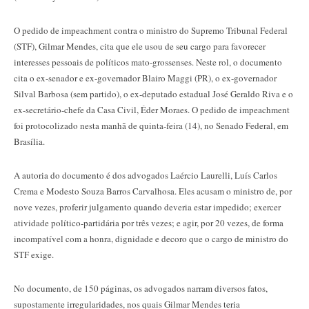
O pedido de impeachment contra o ministro do Supremo Tribunal Federal
(STF), Gilmar Mendes, cita que ele usou de seu cargo para favorecer
interesses pessoais de políticos mato-grossenses. Neste rol, o documento
cita o ex-senador e ex-governador Blairo Maggi (PR), o ex-governador
Silval Barbosa (sem partido), o ex-deputado estadual José Geraldo Riva e o
ex-secretário-chefe da Casa Civil, Éder Moraes. O pedido de impeachment
foi protocolizado nesta manhã de quinta-feira (14), no Senado Federal, em
Brasília.
A autoria do documento é dos advogados Laércio Laurelli, Luís Carlos
Crema e Modesto Souza Barros Carvalhosa. Eles acusam o ministro de, por
nove vezes, proferir julgamento quando deveria estar impedido; exercer
atividade político-partidária por três vezes; e agir, por 20 vezes, de forma
incompatível com a honra, dignidade e decoro que o cargo de ministro do
STF exige.
No documento, de 150 páginas, os advogados narram diversos fatos,
supostamente irregularidades, nos quais Gilmar Mendes teria