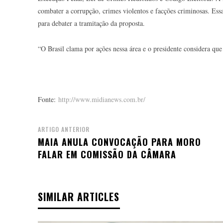
combater a corrupção, crimes violentos e facções criminosas. Es
para debater a tramitação da proposta.
“O Brasil clama por ações nessa área e o presidente considera qu
Fonte:
http://www.midianews.com.br/
ARTIGO ANTERIOR
MAIA ANULA CONVOCAÇÃO PARA MORO
FALAR EM COMISSÃO DA CÂMARA
SIMILAR ARTICLES