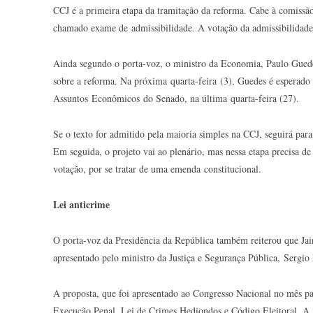
CCJ é a primeira etapa da tramitação da reforma. Cabe à comissão
chamado exame de admissibilidade. A votação da admissibilidade e
Ainda segundo o porta-voz, o ministro da Economia, Paulo Gued
sobre a reforma. Na próxima quarta-feira (3), Guedes é esperado
Assuntos Econômicos do Senado, na última quarta-feira (27).
Se o texto for admitido pela maioria simples na CCJ, seguirá para
Em seguida, o projeto vai ao plenário, mas nessa etapa precisa de
votação, por se tratar de uma emenda constitucional.
Lei anticrime
O porta-voz da Presidência da República também reiterou que Jair
apresentado pelo ministro da Justiça e Segurança Pública, Sergio
A proposta, que foi apresentado ao Congresso Nacional no mês pa
Execução Penal, Lei de Crimes Hediondos e Código Eleitoral. A i