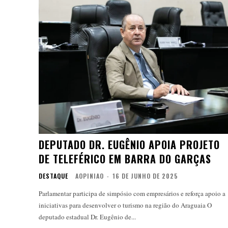
DEPUTADO DR. EUGÊNIO APOIA PROJETO
DE TELEFÉRICO EM BARRA DO GARÇAS
DESTAQUE
AOPINIAO
-
16 DE JUNHO DE 2025
Parlamentar participa de simpósio com empresários e reforça apoio a
iniciativas para desenvolver o turismo na região do Araguaia O
deputado estadual Dr. Eugênio de...