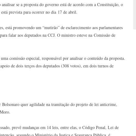
 analisar se a proposta do governo está de acordo com a Constituição, o
stá prevista para ocorrer no dia 17 de abril.
es, está promovendo um “mutirão” de esclarecimento aos parlamentares
 para falar aos deputados na CCJ. O ministro esteve na Comissão de
 uma comissão especial, responsável por analisar o conteúdo da proposta.
 apoio de dois terços dos deputados (308 votos), em dois turnos de
 Bolsonaro quer agilidade na tramitação do projeto de lei anticrime,
 Moro.
ssado, prevê mudanças em 14 leis, entre elas, o Código Penal, Lei de
ntenção, segundo o Ministério da Justiça e Segurança Pública, é