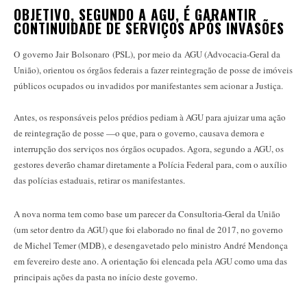
OBJETIVO, SEGUNDO A AGU, É GARANTIR
CONTINUIDADE DE SERVIÇOS APÓS INVASÕES
O governo Jair Bolsonaro (PSL), por meio da AGU (Advocacia-Geral da
União), orientou os órgãos federais a fazer reintegração de posse de imóveis
públicos ocupados ou invadidos por manifestantes sem acionar a Justiça.
Antes, os responsáveis pelos prédios pediam à AGU para ajuizar uma ação
de reintegração de posse —o que, para o governo, causava demora e
interrupção dos serviços nos órgãos ocupados. Agora, segundo a AGU, os
gestores deverão chamar diretamente a Polícia Federal para, com o auxílio
das polícias estaduais, retirar os manifestantes.
A nova norma tem como base um parecer da Consultoria-Geral da União
(um setor dentro da AGU) que foi elaborado no final de 2017, no governo
de Michel Temer (MDB), e desengavetado pelo ministro André Mendonça
em fevereiro deste ano. A orientação foi elencada pela AGU como uma das
principais ações da pasta no início deste governo.