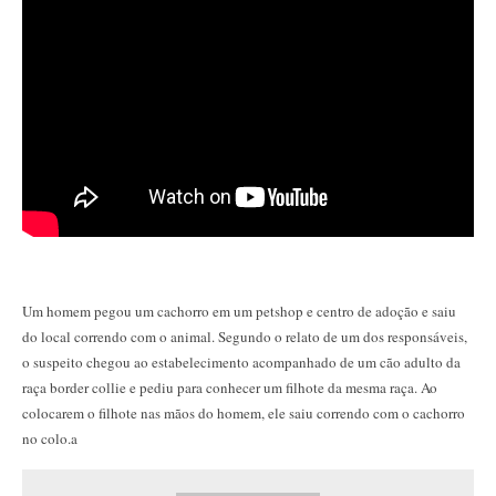
Um homem pegou um cachorro em um petshop e centro de adoção e saiu
do local correndo com o animal. Segundo o relato de um dos responsáveis,
o suspeito chegou ao estabelecimento acompanhado de um cão adulto da
raça border collie e pediu para conhecer um filhote da mesma raça. Ao
colocarem o filhote nas mãos do homem, ele saiu correndo com o cachorro
no colo.a