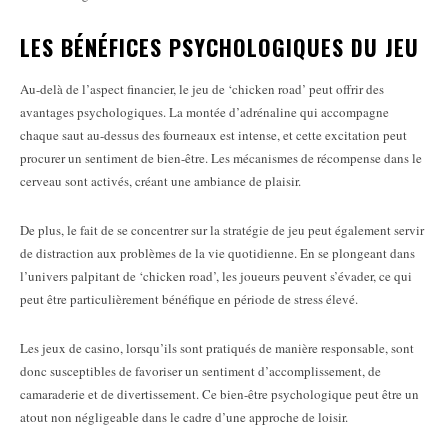
LES BÉNÉFICES PSYCHOLOGIQUES DU JEU
Au-delà de l’aspect financier, le jeu de ‘chicken road’ peut offrir des
avantages psychologiques. La montée d’adrénaline qui accompagne
chaque saut au-dessus des fourneaux est intense, et cette excitation peut
procurer un sentiment de bien-être. Les mécanismes de récompense dans le
cerveau sont activés, créant une ambiance de plaisir.
De plus, le fait de se concentrer sur la stratégie de jeu peut également servir
de distraction aux problèmes de la vie quotidienne. En se plongeant dans
l’univers palpitant de ‘chicken road’, les joueurs peuvent s’évader, ce qui
peut être particulièrement bénéfique en période de stress élevé.
Les jeux de casino, lorsqu’ils sont pratiqués de manière responsable, sont
donc susceptibles de favoriser un sentiment d’accomplissement, de
camaraderie et de divertissement. Ce bien-être psychologique peut être un
atout non négligeable dans le cadre d’une approche de loisir.