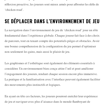
réflexion proactive, les joueurs sont mieux armés pour affronter les défis de
‘chicken road’.
SE DÉPLACER DANS L’ENVIRONNEMENT DE JEU
La navigation dans l’environnement de jeu de ‘chicken road’ joue un rôle
fondamental dans l’expérience globale. Chaque joueur fait face à des choix
de parcours, tout en tenant compte des potentiels pièges et obstacles. Avoir
une bonne compréhension de la configuration du jeu permet d’optimiser
non seulement les gains, mais aussi le plaisir de jeu.
Les graphismes et l’esthétique sont également des éléments essentiels à
considérer. Un environnement bien conçu attire l’œil et peut améliorer
l’engagement des joueurs, rendant chaque session encore plus immersive.
La pratique et la familiarisation avec l’interface peuvent également faciliter
des mouvements plus instinctifs et logiques.
En ayant en tête ces facteurs, les joueurs pourront enrichir leur expérience
de jeu et naviguer avec plus d’aisance dans le monde flamboyant de