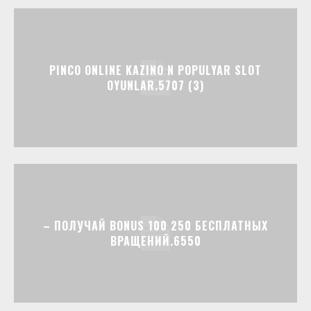
PINCO ONLINE KAZINO N POPULYAR SLOT
OYUNLAR.5707 (3)
– ПОЛУЧАЙ BONUS 100 250 БЕСПЛАТНЫХ
ВРАЩЕНИЙ.6550