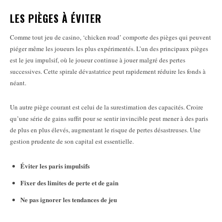
LES PIÈGES À ÉVITER
Comme tout jeu de casino, ‘chicken road’ comporte des pièges qui peuvent
piéger même les joueurs les plus expérimentés. L’un des principaux pièges
est le jeu impulsif, où le joueur continue à jouer malgré des pertes
successives. Cette spirale dévastatrice peut rapidement réduire les fonds à
néant.
Un autre piège courant est celui de la surestimation des capacités. Croire
qu’une série de gains suffit pour se sentir invincible peut mener à des paris
de plus en plus élevés, augmentant le risque de pertes désastreuses. Une
gestion prudente de son capital est essentielle.
Éviter les paris impulsifs
Fixer des limites de perte et de gain
Ne pas ignorer les tendances de jeu