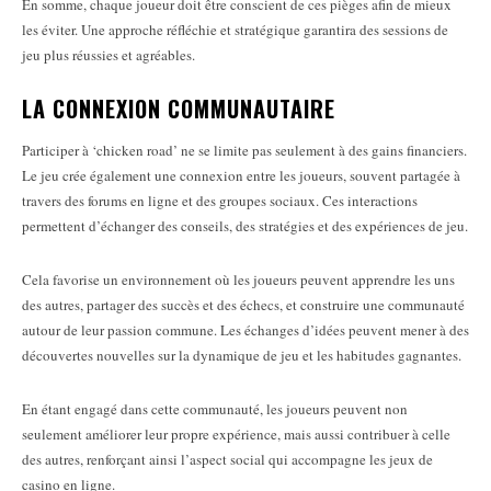
En somme, chaque joueur doit être conscient de ces pièges afin de mieux
les éviter. Une approche réfléchie et stratégique garantira des sessions de
jeu plus réussies et agréables.
LA CONNEXION COMMUNAUTAIRE
Participer à ‘chicken road’ ne se limite pas seulement à des gains financiers.
Le jeu crée également une connexion entre les joueurs, souvent partagée à
travers des forums en ligne et des groupes sociaux. Ces interactions
permettent d’échanger des conseils, des stratégies et des expériences de jeu.
Cela favorise un environnement où les joueurs peuvent apprendre les uns
des autres, partager des succès et des échecs, et construire une communauté
autour de leur passion commune. Les échanges d’idées peuvent mener à des
découvertes nouvelles sur la dynamique de jeu et les habitudes gagnantes.
En étant engagé dans cette communauté, les joueurs peuvent non
seulement améliorer leur propre expérience, mais aussi contribuer à celle
des autres, renforçant ainsi l’aspect social qui accompagne les jeux de
casino en ligne.