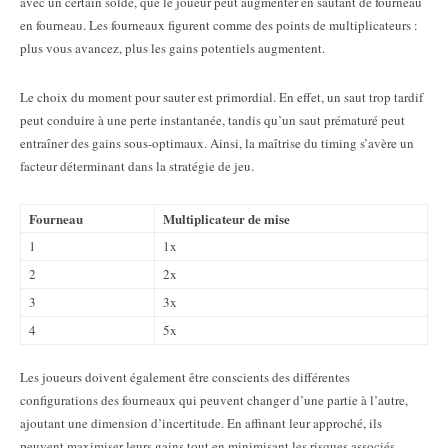
avec un certain solde, que le joueur peut augmenter en sautant de fourneau
en fourneau. Les fourneaux figurent comme des points de multiplicateurs :
plus vous avancez, plus les gains potentiels augmentent.
Le choix du moment pour sauter est primordial. En effet, un saut trop tardif
peut conduire à une perte instantanée, tandis qu’un saut prématuré peut
entraîner des gains sous-optimaux. Ainsi, la maîtrise du timing s’avère un
facteur déterminant dans la stratégie de jeu.
Fourneau
Multiplicateur de mise
1
1x
2
2x
3
3x
4
5x
Les joueurs doivent également être conscients des différentes
configurations des fourneaux qui peuvent changer d’une partie à l’autre,
ajoutant une dimension d’incertitude. En affinant leur approché, ils
peuvent maximiser leurs gains tout en minimisant les risques associés.