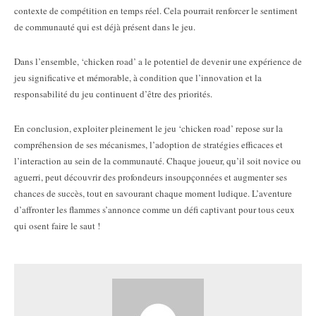
contexte de compétition en temps réel. Cela pourrait renforcer le sentiment
de communauté qui est déjà présent dans le jeu.
Dans l’ensemble, ‘chicken road’ a le potentiel de devenir une expérience de
jeu significative et mémorable, à condition que l’innovation et la
responsabilité du jeu continuent d’être des priorités.
En conclusion, exploiter pleinement le jeu ‘chicken road’ repose sur la
compréhension de ses mécanismes, l’adoption de stratégies efficaces et
l’interaction au sein de la communauté. Chaque joueur, qu’il soit novice ou
aguerri, peut découvrir des profondeurs insoupçonnées et augmenter ses
chances de succès, tout en savourant chaque moment ludique. L’aventure
d’affronter les flammes s’annonce comme un défi captivant pour tous ceux
qui osent faire le saut !