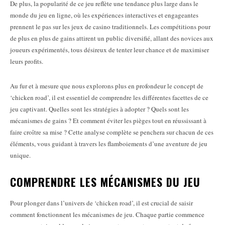
De plus, la popularité de ce jeu reflète une tendance plus large dans le
monde du jeu en ligne, où les expériences interactives et engageantes
prennent le pas sur les jeux de casino traditionnels. Les compétitions pour
de plus en plus de gains attirent un public diversifié, allant des novices aux
joueurs expérimentés, tous désireux de tenter leur chance et de maximiser
leurs profits.
Au fur et à mesure que nous explorons plus en profondeur le concept de
‘chicken road’, il est essentiel de comprendre les différentes facettes de ce
jeu captivant. Quelles sont les stratégies à adopter ? Quels sont les
mécanismes de gains ? Et comment éviter les pièges tout en réussissant à
faire croître sa mise ? Cette analyse complète se penchera sur chacun de ces
éléments, vous guidant à travers les flamboiements d’une aventure de jeu
unique.
COMPRENDRE LES MÉCANISMES DU JEU
Pour plonger dans l’univers de ‘chicken road’, il est crucial de saisir
comment fonctionnent les mécanismes de jeu. Chaque partie commence