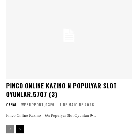
PINCO ONLINE KAZINO N POPULYAR SLOT
OYUNLAR.5707 (3)
GERAL
WPSUPPORT_93E9
-
1 DE MAIO DE 2026
Pinco Online Kazino – Ən Populyar Slot Oyunları ▶️...