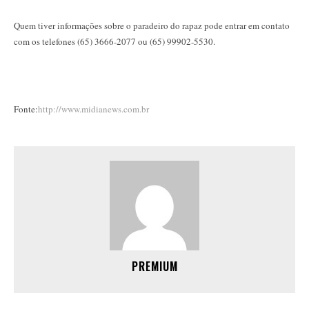
Quem tiver informações sobre o paradeiro do rapaz pode entrar em contato
com os telefones (65) 3666-2077 ou (65) 99902-5530.
Fonte:
http://www.midianews.com.br
PREMIUM