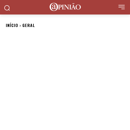
INÍCIO
GERAL