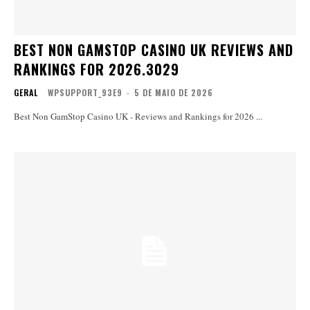
BEST NON GAMSTOP CASINO UK REVIEWS AND
RANKINGS FOR 2026.3029
GERAL
WPSUPPORT_93E9
-
5 DE MAIO DE 2026
Best Non GamStop Casino UK - Reviews and Rankings for 2026 ...