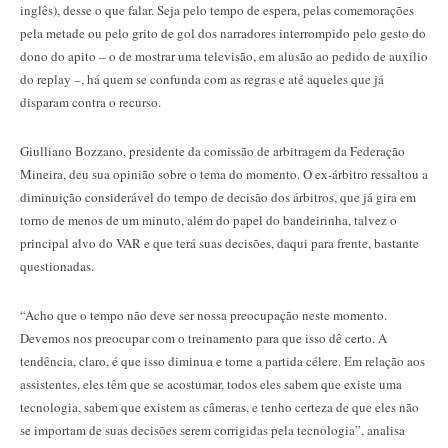
inglês), desse o que falar. Seja pelo tempo de espera, pelas comemorações
pela metade ou pelo grito de gol dos narradores interrompido pelo gesto do
dono do apito – o de mostrar uma televisão, em alusão ao pedido de auxílio
do replay –, há quem se confunda com as regras e até aqueles que já
disparam contra o recurso.
Giulliano Bozzano, presidente da comissão de arbitragem da Federação
Mineira, deu sua opinião sobre o tema do momento. O ex-árbitro ressaltou a
diminuição considerável do tempo de decisão dos árbitros, que já gira em
torno de menos de um minuto, além do papel do bandeirinha, talvez o
principal alvo do VAR e que terá suas decisões, daqui para frente, bastante
questionadas.
“Acho que o tempo não deve ser nossa preocupação neste momento.
Devemos nos preocupar com o treinamento para que isso dê certo. A
tendência, claro, é que isso diminua e torne a partida célere. Em relação aos
assistentes, eles têm que se acostumar, todos eles sabem que existe uma
tecnologia, sabem que existem as câmeras, e tenho certeza de que eles não
se importam de suas decisões serem corrigidas pela tecnologia”, analisa