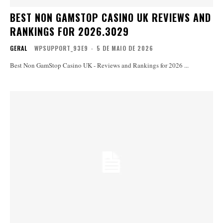
BEST NON GAMSTOP CASINO UK REVIEWS AND
RANKINGS FOR 2026.3029
GERAL
WPSUPPORT_93E9
-
5 DE MAIO DE 2026
Best Non GamStop Casino UK - Reviews and Rankings for 2026 ...