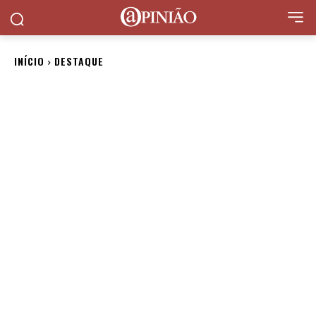
INÍCIO
DESTAQUE