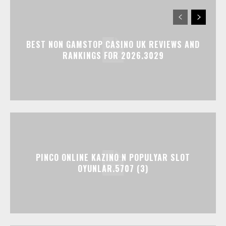
BEST NON GAMSTOP CASINO UK REVIEWS AND
RANKINGS FOR 2026.3029
PINCO ONLINE KAZINO N POPULYAR SLOT
OYUNLAR.5707 (3)