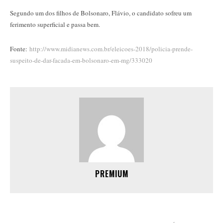
Segundo um dos filhos de Bolsonaro, Flávio, o candidato sofreu um
ferimento superficial e passa bem.
Fonte:
http://www.midianews.com.br/eleicoes-2018/policia-prende-
suspeito-de-dar-facada-em-bolsonaro-em-mg/333020
PREMIUM