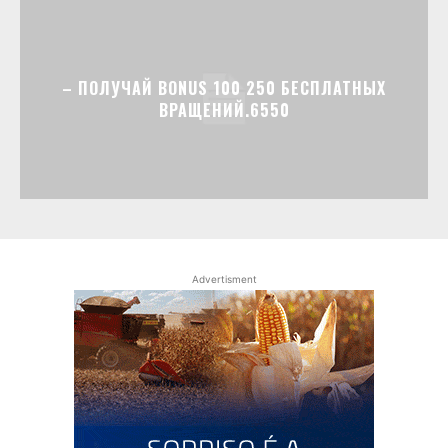
– ПОЛУЧАЙ BONUS 100 250 БЕСПЛАТНЫХ
ВРАЩЕНИЙ.6550
Advertisment