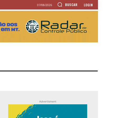
BUSCAR
LOGIN
07/08/2026
Advertisment