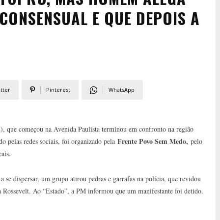
 CONSENSUAL E QUE DEPOIS A
tter
Pinterest
WhatsApp
L), que começou na Avenida Paulista terminou em confronto na região
Frente Povo Sem Medo,
ado pelas redes sociais, foi organizado pela
pelo
ais.
 se dispersar, um grupo atirou pedras e garrafas na polícia, que revidou
a Rossevelt. Ao “Estado”, a PM informou que um manifestante foi detido.