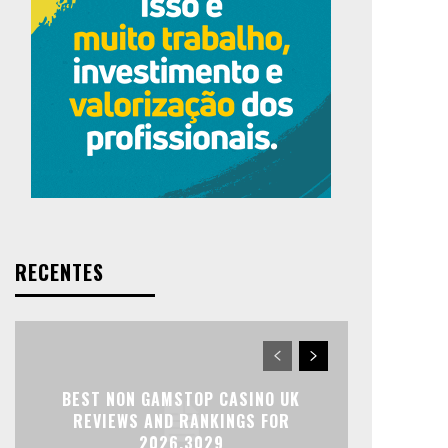
RECENTES
BEST NON GAMSTOP CASINO UK
REVIEWS AND RANKINGS FOR
2026.3029