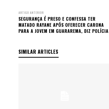
ARTIGO ANTERIOR
SEGURANÇA É PRESO E CONFESSA TER
MATADO RAYANE APÓS OFERECER CARONA
PARA A JOVEM EM GUARAREMA, DIZ POLÍCIA
SIMILAR ARTICLES