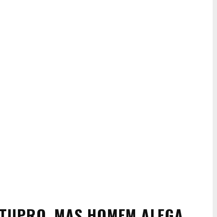
STUPRO, MAS HOMEM ALEGA