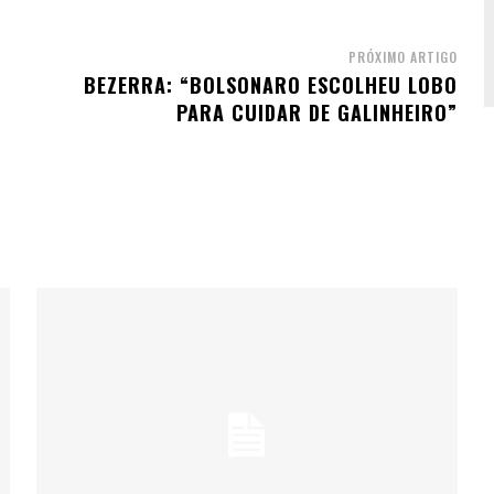
PRÓXIMO ARTIGO
BEZERRA: “BOLSONARO ESCOLHEU LOBO
PARA CUIDAR DE GALINHEIRO”