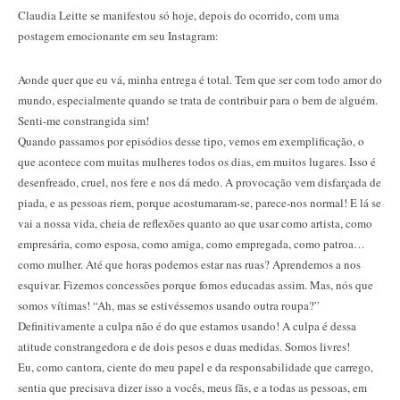
Claudia Leitte se manifestou só hoje, depois do ocorrido, com uma
postagem emocionante em seu Instagram:
Aonde quer que eu vá, minha entrega é total. Tem que ser com todo amor do
mundo, especialmente quando se trata de contribuir para o bem de alguém.
Senti-me constrangida sim!
Quando passamos por episódios desse tipo, vemos em exemplificação, o
que acontece com muitas mulheres todos os dias, em muitos lugares. Isso é
desenfreado, cruel, nos fere e nos dá medo. A provocação vem disfarçada de
piada, e as pessoas riem, porque acostumaram-se, parece-nos normal! E lá se
vai a nossa vida, cheia de reflexões quanto ao que usar como artista, como
empresária, como esposa, como amiga, como empregada, como patroa…
como mulher. Até que horas podemos estar nas ruas? Aprendemos a nos
esquivar. Fizemos concessões porque fomos educadas assim. Mas, nós que
somos vítimas! “Ah, mas se estivéssemos usando outra roupa?”
Definitivamente a culpa não é do que estamos usando! A culpa é dessa
atitude constrangedora e de dois pesos e duas medidas. Somos livres!
Eu, como cantora, ciente do meu papel e da responsabilidade que carrego,
sentia que precisava dizer isso a vocês, meus fãs, e a todas as pessoas, em