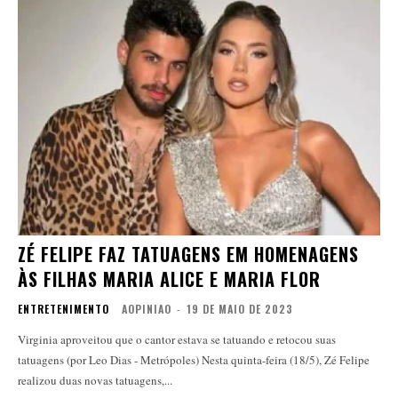
ZÉ FELIPE FAZ TATUAGENS EM HOMENAGENS
ÀS FILHAS MARIA ALICE E MARIA FLOR
ENTRETENIMENTO
AOPINIAO
-
19 DE MAIO DE 2023
Virginia aproveitou que o cantor estava se tatuando e retocou suas
tatuagens (por Leo Dias - Metrópoles) Nesta quinta-feira (18/5), Zé Felipe
realizou duas novas tatuagens,...