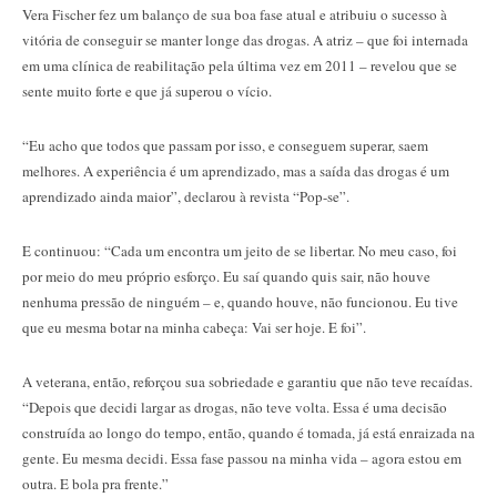
Vera Fischer fez um balanço de sua boa fase atual e atribuiu o sucesso à
vitória de conseguir se manter longe das drogas. A atriz – que foi internada
em uma clínica de reabilitação pela última vez em 2011 – revelou que se
sente muito forte e que já superou o vício.
“Eu acho que todos que passam por isso, e conseguem superar, saem
melhores. A experiência é um aprendizado, mas a saída das drogas é um
aprendizado ainda maior”, declarou à revista “Pop-se”.
E continuou: “Cada um encontra um jeito de se libertar. No meu caso, foi
por meio do meu próprio esforço. Eu saí quando quis sair, não houve
nenhuma pressão de ninguém – e, quando houve, não funcionou. Eu tive
que eu mesma botar na minha cabeça: Vai ser hoje. E foi”.
A veterana, então, reforçou sua sobriedade e garantiu que não teve recaídas.
“Depois que decidi largar as drogas, não teve volta. Essa é uma decisão
construída ao longo do tempo, então, quando é tomada, já está enraizada na
gente. Eu mesma decidi. Essa fase passou na minha vida – agora estou em
outra. E bola pra frente.”