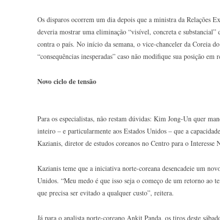
Os disparos ocorrem um dia depois que a ministra da Relações 
deveria mostrar uma eliminação “visível, concreta e substancial” 
contra o país. No início da semana, o vice-chanceler da Coreia d
“consequências inesperadas” caso não modifique sua posição em 
Novo ciclo de tensão
Para os especialistas, não restam dúvidas: Kim Jong-Un quer ma
inteiro – e particularmente aos Estados Unidos – que a capacidad
Kazianis, diretor de estudos coreanos no Centro para o Interesse
Kazianis teme que a iniciativa norte-coreana desencadeie um novo 
Unidos. “Meu medo é que isso seja o começo de um retorno ao tem
que precisa ser evitado a qualquer custo”, reitera.
Já para o analista norte-coreano Ankit Panda, os tiros deste sáb