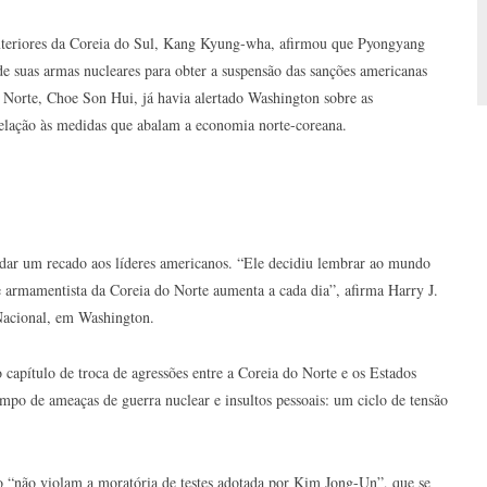
Exteriores da Coreia do Sul, Kang Kyung-wha, afirmou que Pyongyang
de suas armas nucleares para obter a suspensão das sanções americanas
o Norte, Choe Son Hui, já havia alertado Washington sobre as
relação às medidas que abalam a economia norte-coreana.
ndar um recado aos líderes americanos. “Ele decidiu lembrar ao mundo
e armamentista da Coreia do Norte aumenta a cada dia”, afirma Harry J.
 Nacional, em Washington.
capítulo de troca de agressões entre a Coreia do Norte e os Estados
po de ameaças de guerra nuclear e insultos pessoais: um ciclo de tensão
ado “não violam a moratória de testes adotada por Kim Jong-Un”, que se