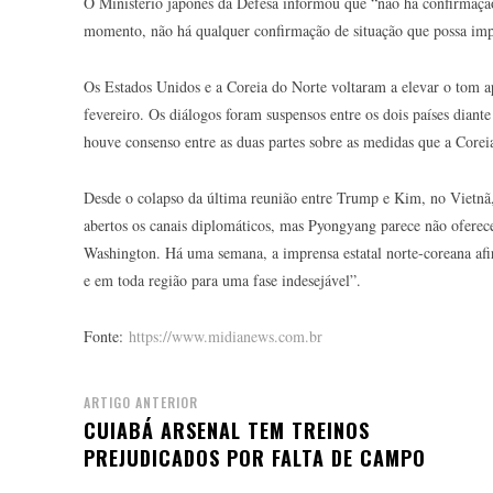
O Ministério japonês da Defesa informou que “não há confirmação”
momento, não há qualquer confirmação de situação que possa impa
Os Estados Unidos e a Coreia do Norte voltaram a elevar o tom 
fevereiro. Os diálogos foram suspensos entre os dois países dian
houve consenso entre as duas partes sobre as medidas que a Corei
Desde o colapso da última reunião entre Trump e Kim, no Vietnã,
abertos os canais diplomáticos, mas Pyongyang parece não oferec
Washington. Há uma semana, a imprensa estatal norte-coreana afi
e em toda região para uma fase indesejável”.
Fonte:
https://www.midianews.com.br
ARTIGO ANTERIOR
CUIABÁ ARSENAL TEM TREINOS
PREJUDICADOS POR FALTA DE CAMPO