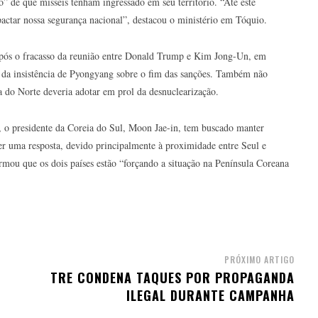
 de que mísseis tenham ingressado em seu território. “Até este
ctar nossa segurança nacional”, destacou o ministério em Tóquio.
após o fracasso da reunião entre Donald Trump e Kim Jong-Un, em
te da insistência de Pyongyang sobre o fim das sanções. Também não
a do Norte deveria adotar em prol da desnuclearização.
 o presidente da Coreia do Sul, Moon Jae-in, tem buscado manter
er uma resposta, devido principalmente à proximidade entre Seul e
rmou que os dois países estão “forçando a situação na Península Coreana
PRÓXIMO ARTIGO
TRE CONDENA TAQUES POR PROPAGANDA
ILEGAL DURANTE CAMPANHA