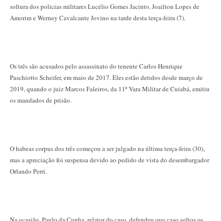
soltura dos policias militares Lucélio Gomes Jacinto, Joailton Lopes de
Amorim e Werney Cavalcante Jovino na tarde desta terça-feira (7).
Os três são acusados pelo assassinato do tenente Carlos Henrique
Paschiotto Scheifer, em maio de 2017. Eles estão detidos desde março de
2019, quando o juiz Marcos Faleiros, da 11ª Vara Militar de Cuiabá, emitiu
os mandados de prisão.
O habeas corpus dos três começou a ser julgado na última terça-feira (30),
mas a apreciação foi suspensa devido ao pedido de vista do desembargador
Orlando Perri.
Na ocasião, Paulo da Cunha, relator do caso, defendeu que caso soltos os