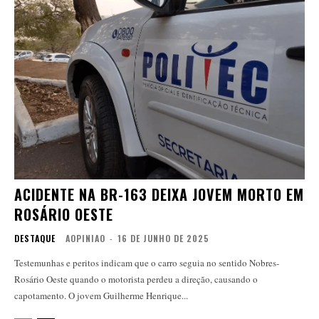
ACIDENTE NA BR-163 DEIXA JOVEM MORTO EM
ROSÁRIO OESTE
DESTAQUE
AOPINIAO
-
16 DE JUNHO DE 2025
Testemunhas e peritos indicam que o carro seguia no sentido Nobres-
Rosário Oeste quando o motorista perdeu a direção, causando o
capotamento. O jovem Guilherme Henrique...