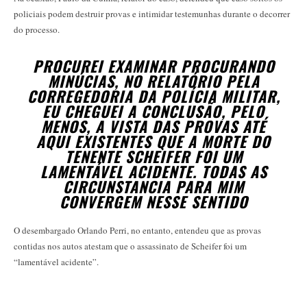
policiais podem destruir provas e intimidar testemunhas durante o decorrer
do processo.
PROCUREI EXAMINAR PROCURANDO
MINÚCIAS, NO RELATÓRIO PELA
CORREGEDORIA DA POLÍCIA MILITAR,
EU CHEGUEI A CONCLUSÃO, PELO
MENOS, A VISTA DAS PROVAS ATÉ
AQUI EXISTENTES QUE A MORTE DO
TENENTE SCHEIFER FOI UM
LAMENTÁVEL ACIDENTE. TODAS AS
CIRCUNSTANCIA PARA MIM
CONVERGEM NESSE SENTIDO
O desembargado Orlando Perri, no entanto, entendeu que as provas
contidas nos autos atestam que o assassinato de Scheifer foi um
“lamentável acidente”.