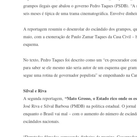
grampos ilegais que abalou o governo Pedro Taques (PSDB). “A n
seis meses é típica de uma trama cinematográfica. Envolve dinheir
A reportagem resumiu o desenrolar do escândalo dos grampos, q
maio, com a exoneração de Paulo Zamar Taques da Casa Civil – h
esquema.
No texto, Pedro Taques foi descrito como um “ex-procurador conh
para saber se ele mesmo não seria autor de um esquema que gram
segue uma rotina de governador populista” se empenhando na Ca
Silval e Riva
“Mato Grosso, o Estado rico onde os es
A segunda reportagem,
José Riva e Silval Barbosa (PMDB) na política estadual. O jornal
enquanto o Brasil vai mal – com o aumento do número de escânda
escândalos nacionais.
“Deputados filmados carregando dinheiro de propina. Governadores