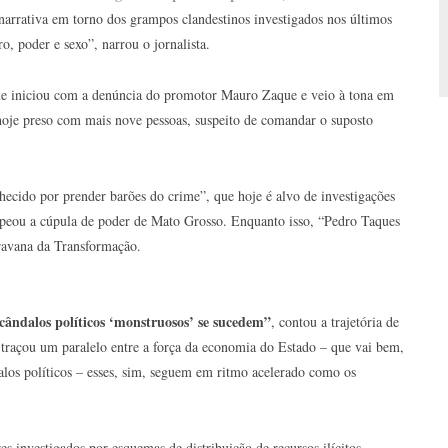
arrativa em torno dos grampos clandestinos investigados nos últimos
o, poder e sexo”, narrou o jornalista.
ue iniciou com a denúncia do promotor Mauro Zaque e veio à tona em
oje preso com mais nove pessoas, suspeito de comandar o suposto
ecido por prender barões do crime”, que hoje é alvo de investigações
peou a cúpula de poder de Mato Grosso. Enquanto isso, “Pedro Taques
ravana da Transformação.
cândalos políticos ‘monstruosos’ se sucedem”
, contou a trajetória de
 traçou um paralelo entre a força da economia do Estado – que vai bem,
los políticos – esses, sim, seguem em ritmo acelerado como os
 investigados por esquemas de distribuição de recursos ilícitos.