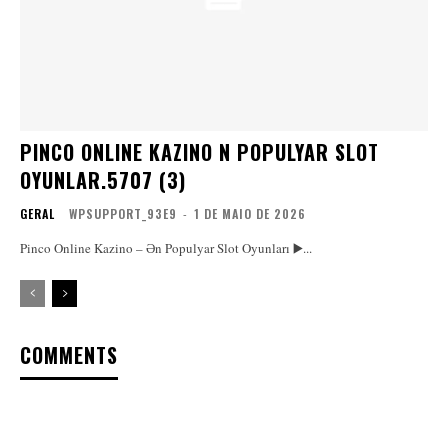
PINCO ONLINE KAZINO N POPULYAR SLOT
OYUNLAR.5707 (3)
GERAL
WPSUPPORT_93E9
-
1 DE MAIO DE 2026
Pinco Online Kazino – Ən Populyar Slot Oyunları ▶️...
COMMENTS