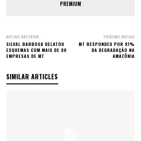
PREMIUM
ARTIGO ANTERIOR
PRÓXIMO ARTIGO
SILVAL BARBOSA DELATOU
MT RESPONDEU POR 91%
ESQUEMAS COM MAIS DE 90
DA DEGRADAÇÃO NA
EMPRESAS DE MT
AMAZÔNIA
SIMILAR ARTICLES