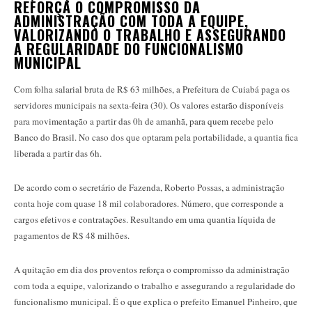
REFORÇA O COMPROMISSO DA
ADMINISTRAÇÃO COM TODA A EQUIPE,
VALORIZANDO O TRABALHO E ASSEGURANDO
A REGULARIDADE DO FUNCIONALISMO
MUNICIPAL
Com folha salarial bruta de R$ 63 milhões, a Prefeitura de Cuiabá paga os
servidores municipais na sexta-feira (30). Os valores estarão disponíveis
para movimentação a partir das 0h de amanhã, para quem recebe pelo
Banco do Brasil. No caso dos que optaram pela portabilidade, a quantia fica
liberada a partir das 6h.
De acordo com o secretário de Fazenda, Roberto Possas, a administração
conta hoje com quase 18 mil colaboradores. Número, que corresponde a
cargos efetivos e contratações. Resultando em uma quantia líquida de
pagamentos de R$ 48 milhões.
A quitação em dia dos proventos reforça o compromisso da administração
com toda a equipe, valorizando o trabalho e assegurando a regularidade do
funcionalismo municipal. É o que explica o prefeito Emanuel Pinheiro, que